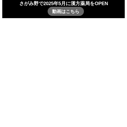
さがみ野で2025年5月に漢方薬局をOPEN
動画はこちら
潰瘍性大腸炎
潰瘍性大腸炎
– tag –
お腹（胃腸）の症状
自己免疫疾患について思う事
2013-10-04
腸活