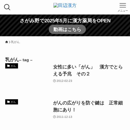
メニュー
さがみ野で2025年5月に漢方薬局をOPEN
動画はこちら
乳がん
乳がん
– tag –
女性に多い「がん」 漢方でとら
がん
える予兆 その２
2012-02-23
がんの広がりを防ぐ鍵は 正常細
がん
胞にあり！
2011-12-13