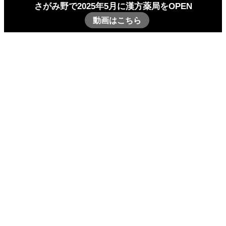
さがみ野で2025年5月に漢方薬局をOPEN
動画はこちら
バイオリンク
バイオリンク
– tag –
ごう先生の独り言
食べてうつぬけテケジョの奥平先
生のご講演会 運営後記
2024-04-09
すくすく子育て