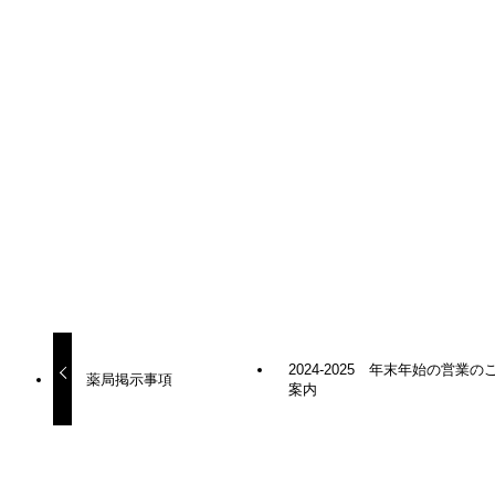
３３０円×１４日分＝４６２０円
１６５円×１４日分＝２３１０円
４６２０円＋２３１０円＝６９３０円
お知らせ
SHARE
2024-2025 年末年始の営業の
薬局掲示事項
案内