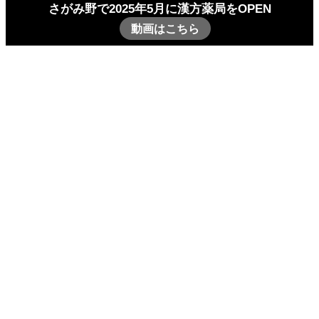
さがみ野で2025年5月に漢方薬局をOPEN
動画はこちら
お知らせ
オンライン服薬指導のご案内 本年5月開業 「田辺
漢方さがみ野薬局」サービス①
オンライン服薬指導のご案内 本年5月
開業 「田辺漢方さがみ野薬局」サー
ビス①
2025
10/10
お知らせ
2025-09-16
2025-10-10
本年5月に新規開業した弊社支店「田辺漢方さがみ野薬局」
で行っているサービスに関してご案内いたします。