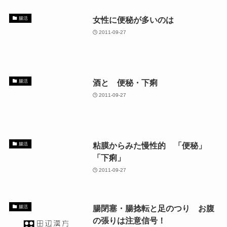
女性に便秘が多いのは
腸活
2011-09-27
酒と 便秘・下痢
腸活
2011-09-27
粘膜からみた慢性的 「便秘」
腸活
「下痢」
2011-09-27
腸閉塞・腸捻転と足のつり お腹
腸活
の張りは注意信号！