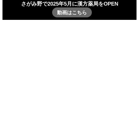
さがみ野で2025年5月に漢方薬局をOPEN
動画はこちら
Labo
癌 キャンサー
癌 キャンサー
– category –
Labo
癌 キャンサー
今までのがん治療はがん細胞を小さくする、または消失させ
る事ばかりを目標にかかげすぎ、その人の健康状態を著しく
悪化させてきました。がんとはどのような病気なのかをとも
に学び、従来のがん治療にもっとも欠けている自分に備わる
「治癒力」を引き出すことをご提案しております。すでに先
進医療による治療中の方でも併用ができる方法をご提案して
おります。