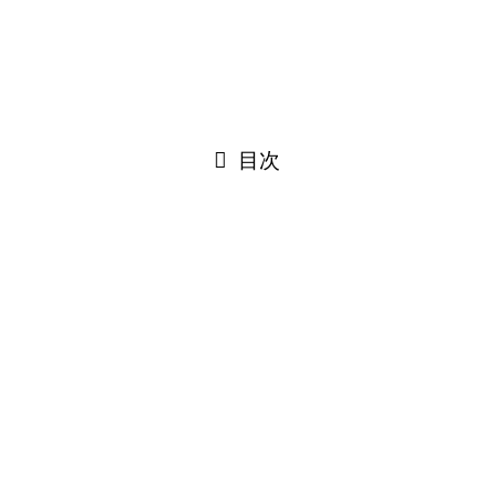
お問い合わせ
©
Tanabe Apotheke allright reserved.
閉じる
目次
閉じる