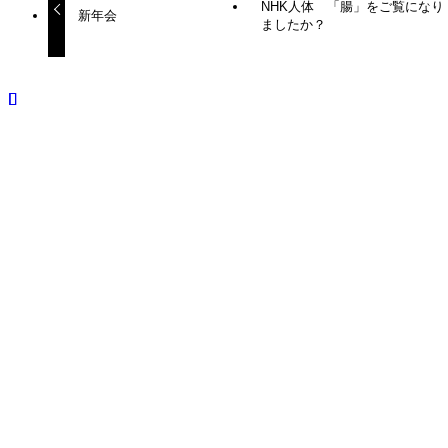
NHK人体 「腸」をご覧になり
新年会
ましたか？
田辺 豪
田辺漢方 代表 / 薬剤師 / 公衆衛生学修士
漢方臨床家。陰陽五行論、運気論等の東洋的な視点を愛する
薬剤師。MPH(公衆衛生学修士)
関連記事