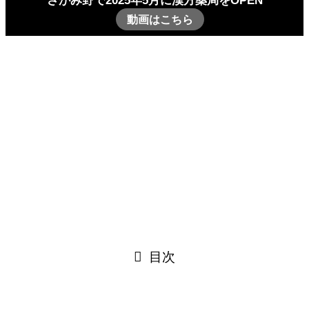
さがみ野で2025年5月に漢方薬局をOPEN
動画はこちら
Go
お腹（胃腸）の症状
腸活講座を終えて
腸活講座を終えて
2025
10/10
お腹（胃腸）の症状
2018-01-13
2025-10-10
目次