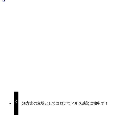
ーからマスクや消毒用アルコールが消えた。 ウィルス感
よろしかったら御覧ください。
最近、実感しているのは「副鼻腔」を引きずって、しょっち
お知らせ
感染症（風邪）
コロナ、インフルエンザ、風邪薬、漢方
SHARE
漢方家の立場としてコロナウィルス感染に物申す！