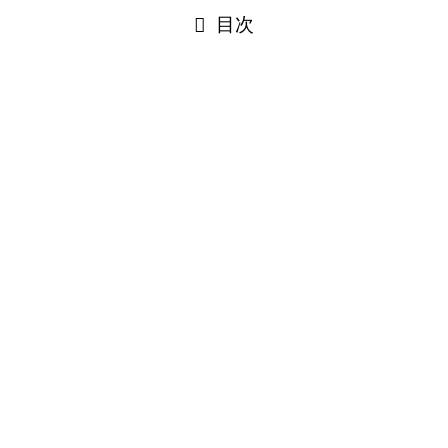
目次
できてる？
う時の早めの「漢方薬」が必要な３つの理由｜田辺漢方
連日