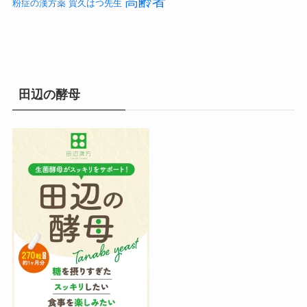
高齢者
粉症の漢方薬
賀久はつ先生
田辺の酵母