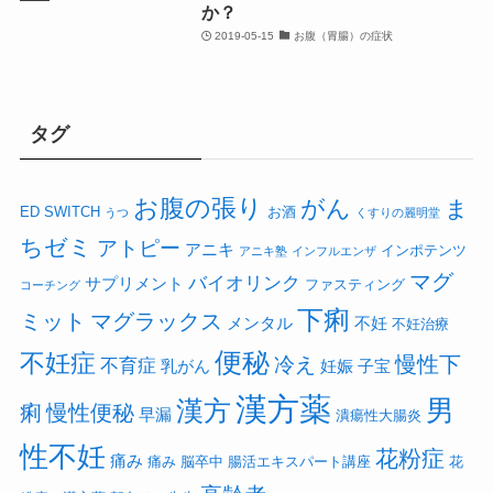
か？
2019-05-15
お腹（胃腸）の症状
タグ
お腹の張り
がん
ま
ED
SWITCH
お酒
うつ
くすりの麗明堂
ちゼミ
アトピー
アニキ
インポテンツ
アニキ塾
インフルエンザ
マグ
バイオリンク
サプリメント
ファスティング
コーチング
下痢
ミット
マグラックス
メンタル
不妊
不妊治療
便秘
不妊症
慢性下
冷え
不育症
乳がん
妊娠
子宝
漢方薬
漢方
男
痢
慢性便秘
早漏
潰瘍性大腸炎
性不妊
花粉症
痛み
痛み
脳卒中
腸活エキスパート講座
花