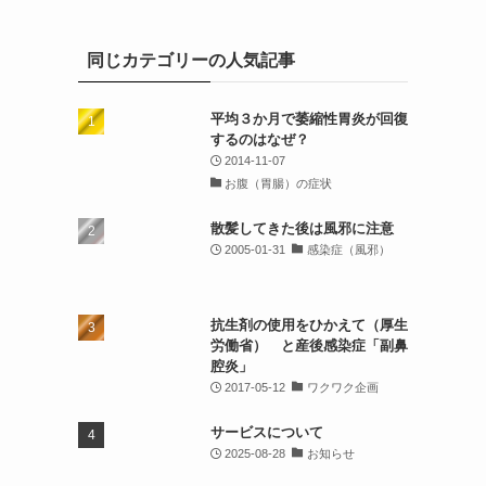
ー
カ
イ
同じカテゴリーの人気記事
ブ
平均３か月で萎縮性胃炎が回復
するのはなぜ？
2014-11-07
お腹（胃腸）の症状
散髪してきた後は風邪に注意
2005-01-31
感染症（風邪）
抗生剤の使用をひかえて（厚生
労働省） と産後感染症「副鼻
腔炎」
2017-05-12
ワクワク企画
サービスについて
2025-08-28
お知らせ