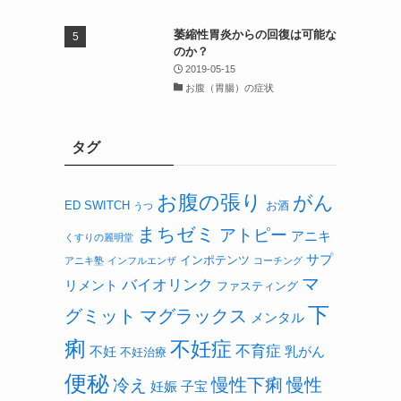
萎縮性胃炎からの回復は可能な
のか？
2019-05-15
お腹（胃腸）の症状
タグ
お腹の張り
がん
ED
SWITCH
お酒
うつ
まちゼミ
アトピー
アニキ
くすりの麗明堂
サプ
インポテンツ
アニキ塾
インフルエンザ
コーチング
マ
バイオリンク
リメント
ファスティング
下
グミット
マグラックス
メンタル
痢
不妊症
不育症
不妊
乳がん
不妊治療
便秘
慢性下痢
慢性
冷え
妊娠
子宝