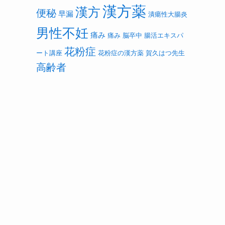
漢方薬
漢方
便秘
早漏
潰瘍性大腸炎
男性不妊
痛み
痛み
脳卒中
腸活エキスパ
花粉症
ート講座
花粉症の漢方薬
賀久はつ先生
高齢者